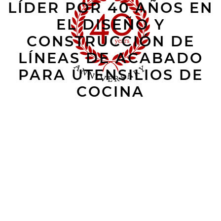
LÍDER POR 40 AÑOS EN
EL DISEÑO Y
CONSTRUCCIÓN DE
LÍNEAS DE ACABADO
PARA UTENSILIOS DE
COCINA
El equipo de asistencia de BONTEMPI SRL se compone de
técnicos profesionales altamente cualificados, todos
regularmente formados dentro de la empresa. Se asegura a
los numerosos clientes, de más de 54 países del mundo, un
apoyo técnico de primera clase a través de los últimos
instrumentos tecnológicos, junto al tradicional servicio de
asistencia en el sitio del cliente.